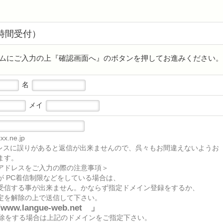
時間受付）
ムにご入力の上『確認画面へ』のボタンを押してお進みください。
名
メイ
x.ne.jp
レスに誤りがあると返信が出来ませんので、呉々もお間違えないようお
ます。
アドレスをご入力の際の注意事項＞
が PC着信制限などをしている場合は、
受信する事が出来ません。かならず指定ドメイン登録をするか、
定を解除の上で送信して下さい。
/www.langue-web.net 」
解除をする場合は上記のドメインをご指定下さい。