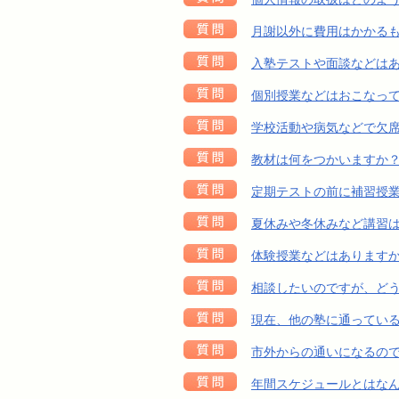
月謝以外に費用はかかる
入塾テストや面談などは
個別授業などはおこなっ
学校活動や病気などで欠
教材は何をつかいますか
定期テストの前に補習授
夏休みや冬休みなど講習
体験授業などはあります
相談したいのですが、ど
現在、他の塾に通ってい
市外からの通いになるの
年間スケジュールとはな