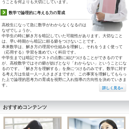
うことを何よりも大切にしています。
数学で論理的に考える力の育成
高校生になって急に数学がわからなくなるのは
なぜでしょうか。
中学生の時に解き方を暗記していた可能性があります。大切なこと
は、早い時期から暗記に頼る癖をつけないことです。
本来数学は、解き方の理屈や仕組みを理解し、それをうまく使って
（応用する）学習を進めていく科目です。
中学生までは暗記でテストの点数に結びつけることができるのです
が、高校数学ではその癖が妨げとなり「わからない」ということにな
るのです。「解き方を理解する」を身につけるのみです。数学に対す
る考え方は生徒一人一人さまざまですが、この事実を理解してもらっ
た上で論理的思考力の育成を視野に入れ指導の方向性を決めていきま
す。
詳しく見る»
おすすめコンテンツ