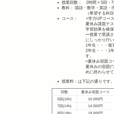
授業回数； 2時間 × 5回
教科： 国語・数学・英語・
（希望する科目
コース： <学力UPコース
夏休み課題テスト
学習効果を確保
ー授業で受講さ
にしっかり行い
1年生・・・復
2年生・・・1
す。
<夏休み宿題コ
夏休みの宿題(
めに終わらせて
授業料：は下記の通りです
回数
夏休み宿題コース
5回(10h)
10.000円
7回(14h)
14.000円
9回(18h)
18,000円