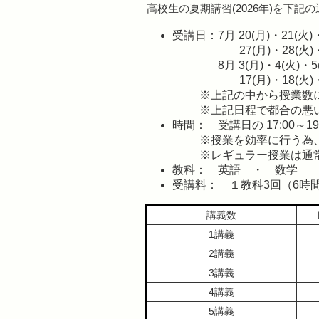
高校生の夏期講習(2026年)を下記
受講日：7月 20(月)・21(火)
27(月)・28(火)
8月 3(月)・4(火)・5
17(月)・18(火)
※上記の中から授業数
※上記日程で都合の悪
時間： 受講日の 17:00～19
※授業を効率に行う為
※レギュラー授業は通
教科： 英語 ・ 数学
受講料： １教科3回（6時
講義数
1講義
2講義
3講義
4講義
5講義