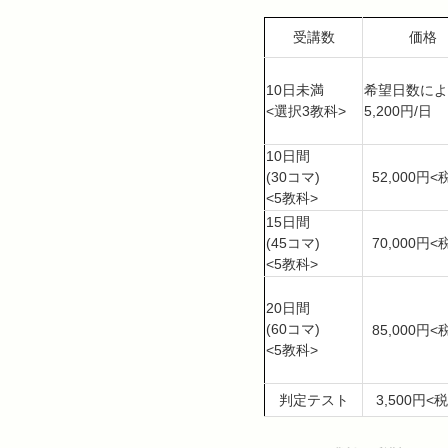
受講数
価格
10日未満
希望日数によ
<選択3教科>
5,200円/日
10日間
52,000円<
(30コマ)
<5教科>
15日間
70,000円<
(45コマ)
<5教科>
20日間
(60コマ)
85,000円<
<5教科>
判定テスト
3,500円<