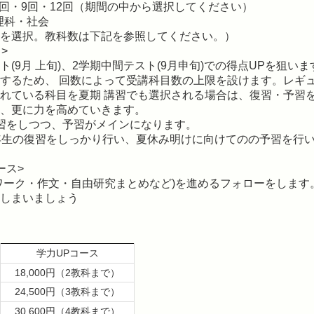
・7回・9回・12回（期間の中から選択してください）
理科・社会
を選択。教科数は下記を参照してください。）
>
(9月 上旬)、2学期中間テスト(9月申旬)での得点UPを狙いま
するため、 回数によって受講科目数の上限を設けます。レギ
れている科目を夏期 講習でも選択される場合は、復習・予習
、更に力を高めていきます。
習をしつつ、予習がメインになります。
年生の復習をしっかり行い、夏休み明けに向けてのの予習を行
ース>
ワーク・作文・自由研究まとめなど)を進めるフォローをします
しまいましょう
。
学力UPコース
18,000円（2教科まで）
24,500円（3教科まで）
30,600円（4教科まで）