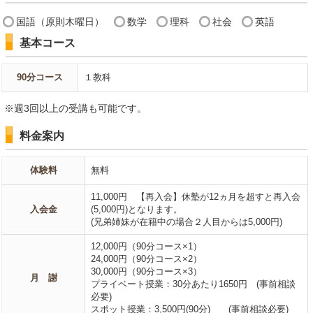
国語（原則木曜日）
数学
理科
社会
英語
基本コース
90分コース
１教科
※週3回以上の受講も可能です。
料金案内
体験料
無料
11,000円 【再入会】休塾が12ヵ月を超すと再入会
入会金
(5,000円)となります。
(兄弟姉妹が在籍中の場合２人目からは5,000円)
12,000円（90分コース×1）
24,000円（90分コース×2）
30,000円（90分コース×3）
月 謝
プライベート授業：30分あたり1650円 (事前相談
必要)
スポット授業：3,500円(90分) (事前相談必要)