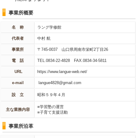
事業所概要
名 称
ラング学修館
代表者
中村 航
事業所
〒745-0037 山口県周南市栄町2丁目26
電 話
TEL.0834-22-4828 FAX.0834-34-5811
URL
https://www.langue-web.net/
e-mail
langue4828@gmail.com
設 立
昭和５９年４月
■
学習塾の運営
主な業務内容
■
子育て支援活動
事業所沿革