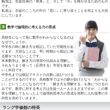
勉強は、生徒自身の『将来』と、そして『今』を輝かせるためのもの
です。
私達は、生徒のこころの中の『思い』に寄り添うことを何よりも大切
にしています。
数学で論理的に考える力の育成
高校生になって急に数学がわからなくなるのは
なぜでしょうか。
中学生の時に解き方を暗記していた可能性があ
ります。大切なことは、早い時期から暗記に頼
る癖をつけないことです。
本来数学は、解き方の理屈や仕組みを理解し、
それをうまく使って（応用する）学習を進めて
いく科目です。
中学生までは暗記でテストの点数に結びつける
ことができるのですが、高校数学ではその癖が妨げとなり「わからな
い」ということになるのです。「解き方を理解する」を身につけるの
みです。数学に対する考え方は生徒一人一人さまざまですが、この事
実を理解してもらった上で論理的思考力の育成を視野に入れ指導の方
向性を決めていきます。
ラング学修館の特長