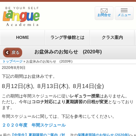
お問合せ
メニュー
HOME
ラング学修館とは
クラス案内
お盆休みのお知らせ (2020年)
戻る
トップページ
» お盆休みのお知らせ (2020年)
2020年8月9日
下記の期間はお盆休みです。
8月12日(水), 8月13日(木), 8月14日(金)
この期間は年間スケジュールに従い
レギュラー授業
はありません。
ただし、今年は
コロナ対応により夏期講習の日程が変更
となっており
ます。
年間スケジュールに関しては、下記を参考にしてください。
２０２０年度 年間スケジュール
« 前の
【中学生】夏期講習のご案内（対
次の
保護者面談のお知らせ (2020年)
へ »