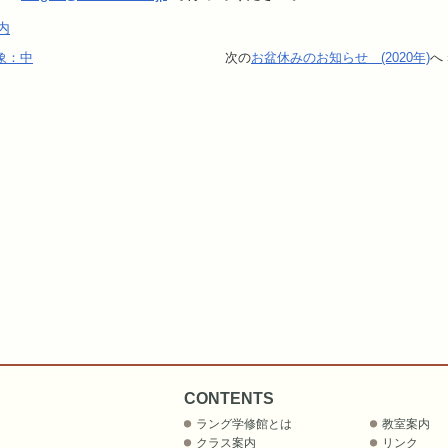
内
象：中
次の
お盆休みのお知らせ (2020年)
へ 
CONTENTS
ラング学修館とは
教室案内
クラス案内
リンク