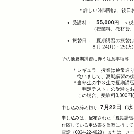
＊詳しい時間割は、後日
55,000
受講料：
円 ＜税
（授業料、教材費
振替日： 夏期講習の振替は下記
８月 24(月)・25(火)
その他夏期講習に伴う注意事項等
＊レギュラー授業は通常通
従いまして、夏期講習の後
＊当塾生の中３生で夏期講習
「判定テスト」の受験をお
この場合、受験料3,300円
7月22日（水
申し込み締め切り:
申し込みは、配布された「夏期講習
付随している申込書を当塾に持って
電話（0834-22-4828） または、メ