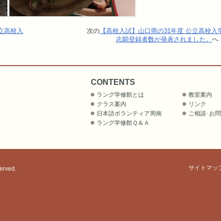
立高校入
次の
【高校入試】山口県の31年度 公立高校入
志願登録者数が発表されました。
へ 
CONTENTS
ラング学修館とは
教室案内
クラス案内
リンク
日本語ボランティア周南
ご相談･お
ラング学修館Ｑ＆Ａ
サイトマッ
rved.