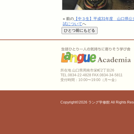
« 前の
【中３生】平成31年度 山口県公
試について
へ
所在地 山口県周南市栄町2丁目26
TEL.0834-22-4828 FAX.0834-34-5811
受付時間：10:00〜19:00（月〜金）
Copyright©2026 ラング学修館 All Rights Rese