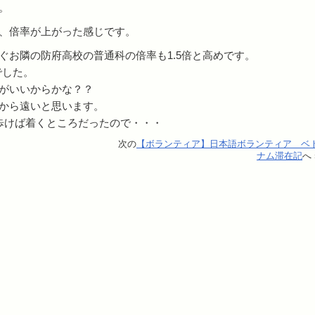
。
、倍率が上がった感じです。
ぐお隣の防府高校の普通科の倍率も1.5倍と高めです。
でした。
がいいからかな？？
から遠いと思います。
歩けば着くところだったので・・・
次の
【ボランティア】日本語ボランティア ベ
ナム滞在記
へ 