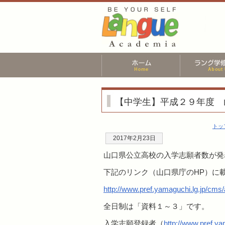
【中学生】平成２９年度 
トッ
2017年2月23日
山口県公立高校の入学志願者数が発
下記のリンク（山口県庁のHP）に
http://www.pref.yamaguchi.lg.jp/cm
全日制は「資料１～３」です。
入学志願登録者（
http://www.pref.y