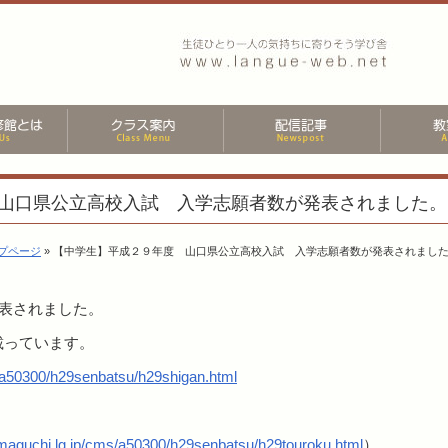
山口県公立高校入試 入学志願者数が発表されました。
プページ
» 【中学生】平成２９年度 山口県公立高校入試 入学志願者数が発表されまし
表されました。
載っています。
s/a50300/h29senbatsu/h29shigan.html
amaguchi.lg.jp/cms/a50300/h29senbatsu/h29touroku.html
）