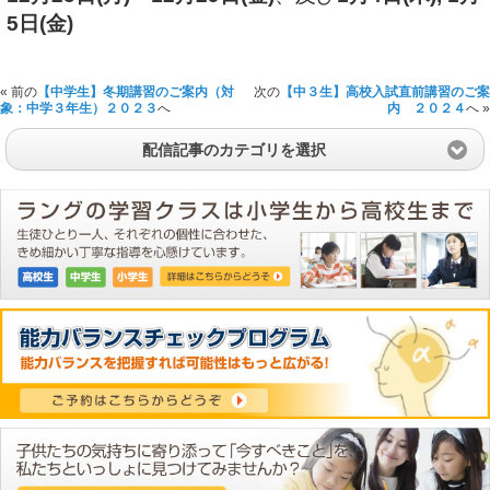
5日(金)
« 前の
【中学生】冬期講習のご案内（対
次の
【中３生】高校入試直前講習のご案
象：中学３年生）２０２３
へ
内 ２０２４
へ »
配信記事のカテゴリを選択