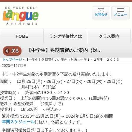
お問合せ
メニュー
HOME
ラング学修館とは
クラス案内
【中学生】冬期講習のご案内（対象：中学１・２年生）２０２３
戻る
トップページ
» 【中学生】冬期講習のご案内（対象：中学１・２年生）２０２３
2023年12月1日
中1・中2年生対象の冬期講習を下記の通り実施いたします。
期間： 12月 25日(月)・26日(火)・27日(水)・28日(木)・29日(金)
1月4日(木)・5日(金)
授業時間： 受講日の19:30 ～ 21:30
授業日： 上記の期間内で5回お選びください。(1回2時間)
教科： 希望の教科 （2教科まで）
授業料： 18,500円 ＜税込み＞
通常授業は2023年12月25日(月)～ 2024年1月5 日(金)の期間
年間スケジュール
に従い、休講となります。
冬期講習振替日(別日は予定しておりません。)