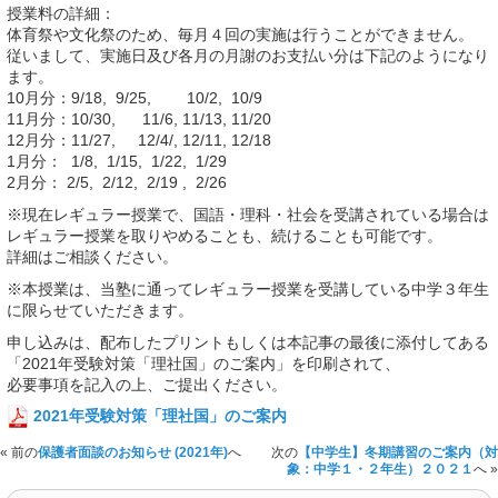
授業料の詳細：
体育祭や文化祭のため、毎月４回の実施は行うことができません。
従いまして、実施日及び各月の月謝のお支払い分は下記のようになり
ます。
10月分：9/18, 9/25, 10/2, 10/9
11月分：10/30, 11/6, 11/13, 11/20
12月分：11/27, 12/4/, 12/11, 12/18
1月分： 1/8, 1/15, 1/22, 1/29
2月分： 2/5, 2/12, 2/19 , 2/26
※現在レギュラー授業で、国語・理科・社会を受講されている場合は
レギュラー授業を取りやめることも、続けることも可能です。
詳細はご相談ください。
※本授業は、当塾に通ってレギュラー授業を受講している中学３年生
に限らせていただきます。
申し込みは、配布したプリントもしくは本記事の最後に添付してある
「2021年受験対策「理社国」のご案内」を印刷されて、
必要事項を記入の上、ご提出ください。
2021年受験対策「理社国」のご案内
« 前の
保護者面談のお知らせ (2021年)
へ
次の
【中学生】冬期講習のご案内（対
象：中学１・２年生）２０２１
へ »