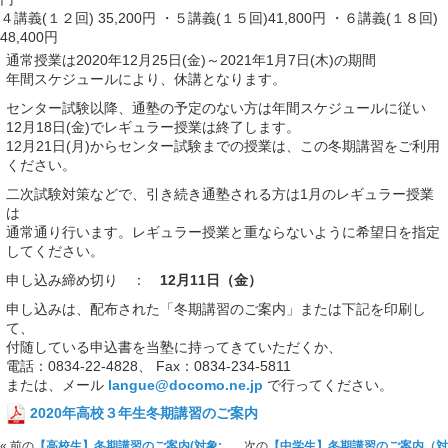
４講義(１２回) 35,200円 ・５講義(１５回)41,800円 ・６講義(１８回)
48,400円
通常授業は2020年12月25日(金)～2021年1月7日(木)の期間
年間スケジュールにより、休講となります。
センター試験以降、通塾の予定のない方は年間スケジュールに従い
12月18日(金)でレギュラー授業は終了します。
12月21日(月)からセンター試験までの授業は、この冬期講習をご利用
ください。
二次試験対策などで、引き続き通塾される方は1月のレギュラー授業
は
通常通り行います。レギュラー授業と重ならないように希望日を指定
してください。
申し込み締め切り ：
12月11日（金）
申し込みは、配布された「冬期講習のご案内」または下記を印刷し
て、
付随している申込書を当塾に持ってきていただくか、
電話：0834-22-4828、 Fax：0834-234-5811
または、メール
langue@docomo.ne.jp
で行ってください。
2020年高校３年生冬期講習のご案内
« 前の
【高校生】冬期講習のご案内(対象:
次の
【中学生】冬期講習のご案内（対