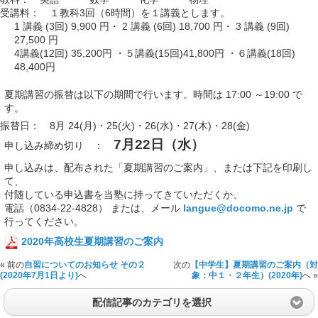
受講料： １教科3回（6時間）を１講義とします。
1 講義 (3回) 9,900 円・ 2 講義 (6回) 18,700 円・ 3 講義 (9回)
27,500 円
4講義(12回) 35,200円 ・５講義(15回)41,800円 ・６講義(18回)
48,400円
夏期講習の振替は以下の期間で行います。時間は 17:00 ～19:00 で
す。
振替日： 8月 24(月)・25(火)・26(水)・27(木)・28(金)
7月22日（水）
申し込み締め切り ：
申し込みは、配布された「夏期講習のご案内」、または下記を印刷し
て、
付随している申込書を当塾に持ってきていただくか、
電話（0834-22-4828） または、メール
langue@docomo.ne.jp
で
行ってください。
2020年高校生夏期講習のご案内
« 前の
自習についてのお知らせ その２
次の
【中学生】夏期講習のご案内（対
(2020年7月1日より)
へ
象：中１・２年生）(2020年)
へ »
配信記事のカテゴリを選択