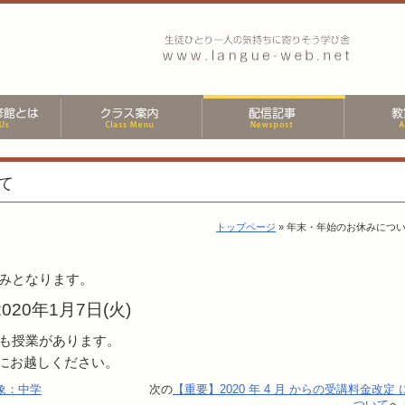
て
トップページ
» 年末・年始のお休みにつ
みとなります。
020年1月7日(火)
も授業があります。
にお越しください。
象：中学
次の
【重要】2020 年 4 月 からの受講料金改定 
ついて
へ 