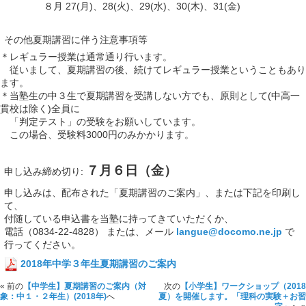
８月 27(月)、28(火)、29(水)、30(木)、31(金)
その他夏期講習に伴う注意事項等
＊レギュラー授業は通常通り行います。
従いまして、夏期講習の後、続けてレギュラー授業ということもあり
ます。
＊当塾生の中３生で夏期講習を受講しない方でも、原則として(中高一
貫校は除く)全員に
「判定テスト」の受験をお願いしています。
この場合、受験料3000円のみかかります。
７月６日（金）
申し込み締め切り:
申し込みは、配布された「夏期講習のご案内」、または下記を印刷し
て、
付随している申込書を当塾に持ってきていただくか、
電話（0834-22-4828） または、メール
langue@docomo.ne.jp
で
行ってください。
2018年中学３年生夏期講習のご案内
« 前の
【中学生】夏期講習のご案内（対
次の
【小学生】ワークショップ（2018
象：中１・２年生）(2018年)
へ
夏）を開催します。「理科の実験＋お習