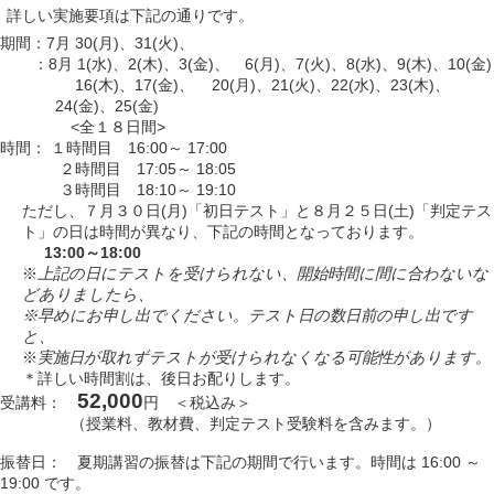
詳しい実施要項は下記の通りです。
期間：7月 30(月)、31(火)、
：8月 1(水)、2(木)、3(金)、 6(月)、7(火)、8(水)、9(木)、10(金)
16(木)、17(金)、 20(月)、21(火)、22(水)、23(木)、
24(金)、25(金)
<全１８日間>
時間： １時間目 16:00～ 17:00
２時間目 17:05～ 18:05
３時間目 18:10～ 19:10
ただし、７月３０日(月)「初日テスト」と８月２５日(土)「判定テス
ト」の日は時間が異なり、下記の時間となっております。
13:00～18:00
※
上記の日にテストを受けられない、開始時間に間に合わないな
どありましたら、
※早めにお申し出でください。テスト日の数日前の申し出です
と、
※
実施日が取れずテストが受けられなくなる可能性があります。
＊詳しい時間割は、後日お配りします。
52,000
受講料：
円 ＜税込み＞
（授業料、教材費、判定テスト受験料を含みます。）
振替日： 夏期講習の振替は下記の期間で行います。時間は 16:00 ～
19:00 です。