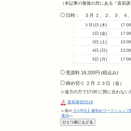
（本記事の最後の所にある『直前講
日時： ３月 １、２、３、４
３月1日 (木)
17:0
2日 (金)
17:0
3日 (土)
13:0
4日 (日)
13:0
5日 (月)
17:0
受講料 16,200円 (税込み)
締め切り ２月 ２３日（金）
☆遠方の方で17:00 に間に合わな
直前講習2018
« 前の
【小学生】書初めワークショップ
案内
へ