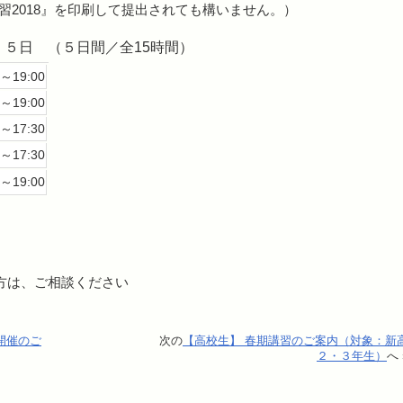
習2018』を印刷して提出されても構いません。）
、５日 （５日間／全15時間）
0～19:00
0～19:00
0～17:30
0～17:30
0～19:00
い方は、ご相談ください
開催のご
次の
【高校生】 春期講習のご案内（対象：新
２・３年生）
へ 