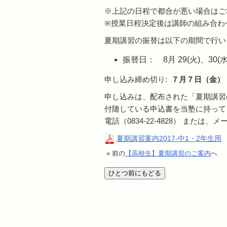
※上記の日程で都合が悪い場合はご
※授業日程決定後は講師の組み合わ
夏期講習の振替は以下の期間で行い
振替日： 8月 29(火)、30(
申し込み締め切り:
７月７日（金）
申し込みは、配布された「夏期講習
付随している申込書を当塾に持って
電話（0834-22-4828） または、メ
夏期講習案内2017-中1・2年生用
« 前の
【高校生】夏期講習のご案内
へ